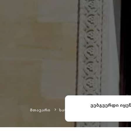
ვებგვერდი იყე
მთავარი
სანახაობები
კულტურული ძ