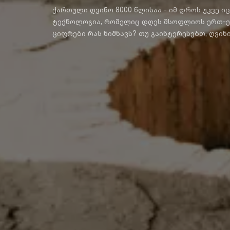
ქართული ღვინო 8000 წლისაა - იმ დროს უკვე იცოდნენ ქართველებმა ქვევრის უნიკალური
ტექნოლოგია, რომელიც დღეს მსოფლიოს ერთ-ერ
ციფრები რას ნიშნავს? თუ გაინტერესებთ, ღვინ