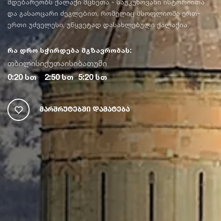
მდებარეობს ქალაქი მცხეთა - საუკუნოვანი ისტორიითა
და გასაოცარი ძეგლებით, რომელიც მსოფლიოში ერთ-
ერთი უძველესი, უწყვეტად დასახლებული ქალაქია.
რა დრო სჭირდება მგზავრობას:
თბილისი
ქუთაისი
ბათუმი
0:20 სთ
2:50 სთ
5:20 სთ
Მარშრუტებში Დამატება