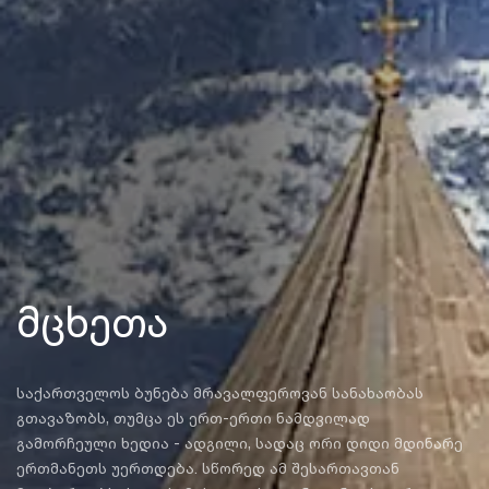
მცხეთა
საქართველოს ბუნება მრავალფეროვან სანახაობას
გთავაზობს, თუმცა ეს ერთ-ერთი ნამდვილად
გამორჩეული ხედია - ადგილი, სადაც ორი დიდი მდინარე
ერთმანეთს უერთდება. სწორედ ამ შესართავთან