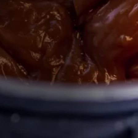
რომელსაც თათარა ჰქვია და რომლისგანაც ყველასთვის
ცნობილ ჩურჩხელას ამზადებენ.