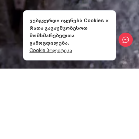
ვებგვერდი იყენებს Cookies
რათა გავაუმჯობესოთ
მომხმარებელთა
გამოცდილება.
Cookie პოლიტიკა
თათარა საქართველოს
ისტორიაში
რატომ დაარქვეს ან საიდან წარმოიშვა სახელი
თათარა, ისტორიას არ შემოუნახავს, მაგრამ
საქართველოში არქეოლოგიური გათხრებისას
აღმოჩენილ და ჩვ.წ. II საუკუნით დათარიღებულ