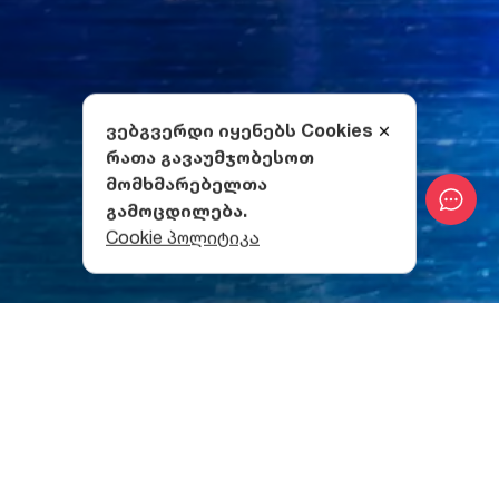
ვებგვერდი იყენებს Cookies
რათა გავაუმჯობესოთ
მომხმარებელთა
გამოცდილება.
Cookie პოლიტიკა
ვაჟა-ფშაველას თეატრის
ისტორია
ისტორიული წყაროებით, ერეკლე II-მ მხარი დაუჭირა