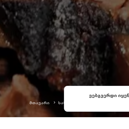
ვებგვერდი იყე
მთავარი
სანახაობები
სამზარეულო 