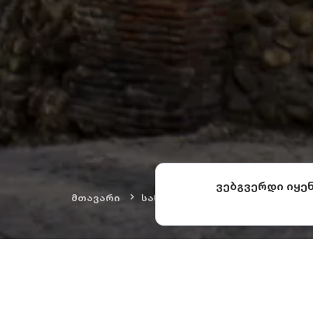
ვებგვერდი იყე
მთავარი
სანახაობები
კულტურული ძ
სიღნაღი