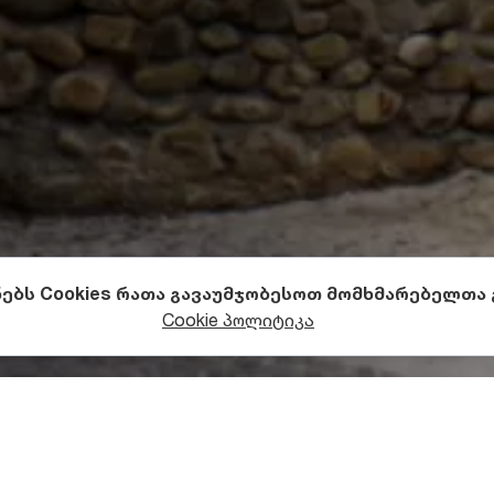
ნებს Cookies რათა გავაუმჯობესოთ მომხმარებელთა
ეგლები
ციხესიმაგრეები
Cookie პოლიტიკა
ს ციხე-გალავნის სტრუქტურ