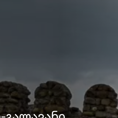
ე-გალავანი