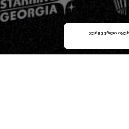
ვებგვერდი იყე
27
ავ
Luk
20
მს
Dr