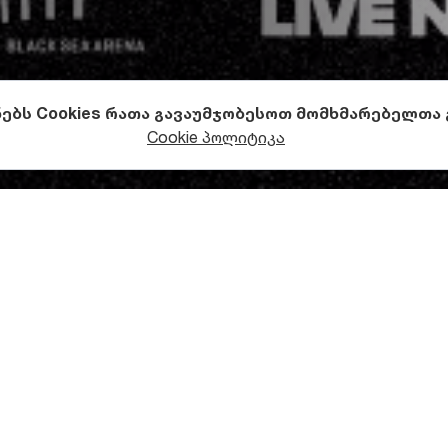
ნებს Cookies რათა გავაუმჯობესოთ მომხმარებელთა
Cookie პოლიტიკა
აგვისტოს
Black Sea Arena-
ის
ეზოში
მდებარე
Front Stage
სტრალიურ
მუსიკალურ
პროექტს
Empire of the Sun
უმასპინძლე
e Steele
და
Nick Littlemore-
ს
მიერ
შექმნილი
დუეტი
პირველად
08
წელს
,
სადებიუტო
ალბომით
Walking on a Dream
გამოჩნდა
დ
მენელთა
გული
მაშინვე
დაიპყრო
.
კომპოზიციები
Walking on a
eam
და
We Are the People
მათი
წარმატების
მხოლოდ
საწყისი
ი