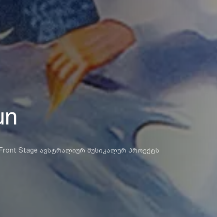
un
ე Front Stage ავსტრალიურ მუსიკალურ პროექტს