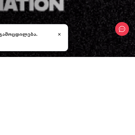
 გამოცდილება.
ბს
.
ა
ყო
-