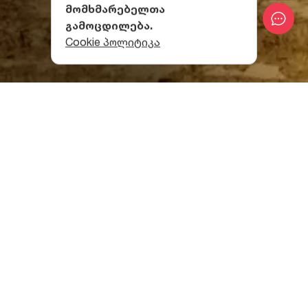
მომხმარებელთა
გამოცდილება.
Cookie პოლიტიკა
ალბათ არაბებამდე მას სხვა სახელი ერქვა,
რომელიც ზეპირსიტყვიერებამ ვერ შემოგვინახა.
ჯარისკაცის ამბავი რამდენად მართალია, ეს
საკითხავია, მაგრამ ერთი კი ფაქტია – არაბებს
იმდენად მოსწონებიათ საქართველოში ამ ყურძნის
წვენისგან დაყენებული ღვინო, რომ, მიუხედავად
მათ აღმსარებლობასთან აბსოლუტური
შეუთავსებლობისა, გემრიელად და უხვადაც
შეექცეოდნენ.
სად შეხვდები ალადასტურის
ვენახებს?