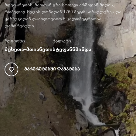
მდებარეობს. მათთან გზა სოფელ არშიდან მიდის,
რომელიც ზღვის დონიდან 1760 მეტრ სიმაღლეზეა და
ყაზბეგიდან დაახლოებით 5 კილომეტრითაა
დაშორებული.
რეგიონი
ქალაქი
მცხეთა-მთიანეთი
სტეფანწმინდა
Მარშრუტებში Დამატება