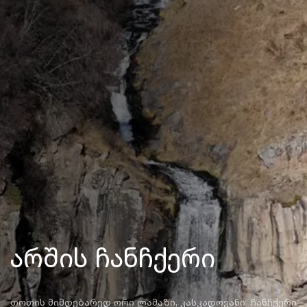
არშის ჩანჩქერი
თოთის მიმდებარედ ორი ლამაზი, კასკადოვანი ჩანჩქერი