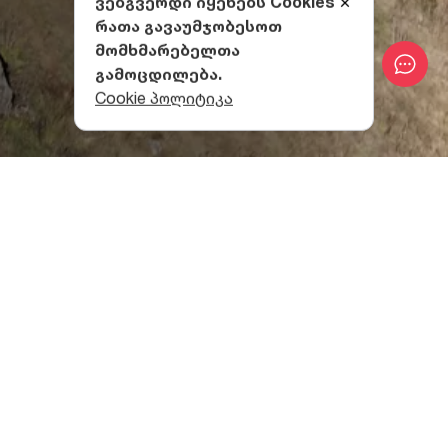
ვებგვერდი იყენებს Cookies
რათა გავაუმჯობესოთ
მომხმარებელთა
გამოცდილება.
Cookie პოლიტიკა
სოფელ არშის ისტორიული
წარსული
არშა ერთ-ერთი უძველესი სოფელია ყაზბეგში და
საუკუნეების წინათ სტრატეგიული ობიექტიც კი იყო.
ამის დასტური არშის ისტორიული ციხეა, რომელიც
დღეს მხოლოდ ნანგრევების სახით არის
შემორჩენილი.