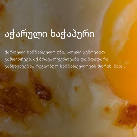
აჭარული ხაჭაპური
ქართული სამზარეულო უნიკალური გემოებით
გამოირჩევა. აქ მრავალფეროვანი და მდიდარი
განსხვავებაა რეგიონულ სამზარეულოებს შორის, მათ
შორის ერთ-ერთი ყველაზე განსაკუთრებული კი აჭარული
სამზარეულოა, სადაც ფერთა მთელ პალიტრას შეხვდები
და ერთმანეთში შერწყმულ მთის ხისტ და ზღვისპირეთის
ნაზ არომატებს აღმოაჩენ. აჭარული ხაჭაპური
გამორჩეული ფორმისა და წარმოშობისაა. მისი ისტორია
ლაზებს უკავშირდება, რომლებიც მენავეები და
მეთევზეები იყვნენ. ლაზებმა ცომი ნავის ფორმით
გამოიყვანეს, ყველით გამოავსეს და გულსართში
გატეხილი კვერცხი ჩადეს, სწორედ ისე, როგორც მზე
ვარდება ზღვაში. გამომცხვარ ხაჭაპურში, ბარაქისა და