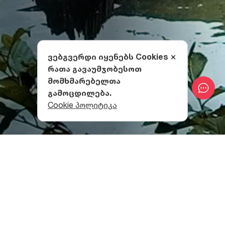
ვებგვერდი იყენებს Cookies
რათა გავაუმჯობესოთ
მომხმარებელთა
გამოცდილება.
Cookie პოლიტიკა
როგორ მოვხვდეთ ბატეთის
ტბასთან?
ხშირი ტყით შემოფარგლულ ბატეთის ტბას
მოგზაურები წლის ყველა სეზონზე სტუმრობენ. ტბის