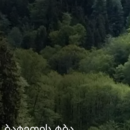
ბატეთის ტბა