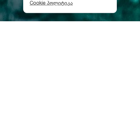
Cookie პოლიტიკა
როგორ მოხვდები ბღერის
მღვიმეში
მღვიმის შესასვლელი ზღვის დონიდან 450 მეტრის
სიმაღლეზეა, რისი გავლაც საკმაოდ რთულია და
განსაკუთრებულ მომზადებას მოითხოვს. ბღერის
მღვიმე მდინარე ბღერისწყლის მიწისქვეშა
გაგრძელებაა, სადაც გვალვების პერიოდშიც კი
გაედინება მდინარე, რომელსაც მარჯვნიდან
მელოურისა და დიდღელის მღვიმეებიდან
შემოსული ნაკადი უერთდება.
რას ნახავ ბღერის მღვიმეში