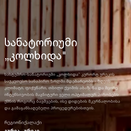
სანატორიუმი
„კოლხიდა"
სასტუმრო-სანატორიუმი „კოლხიდა“ კურორტ ურეკის
საუკეთესო სანაპირო ზოლში მდებარეობს - ზღვის
კლიმატი, ფიჭვნარი, თბილი ქვიშის აბაზანა და მცირე
ინტენსივობის მაგნიტური ველი ოპტიმალურ პირობებს
ქმნის როგორც ბავშვების, ისე დიდების მკურნალობისა
და გამაჯანსაღებელი პროცედურებისთვის.
რეგიონი
ქალაქი
გურია
ურეკი