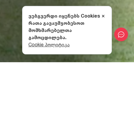
ვებგვერდი იყენებს Cookies
რათა გავაუმჯობესოთ
მომხმარებელთა
გამოცდილება.
Cookie პოლიტიკა
რას გთავაზობს
გამაჯანსაღებელი
სანატორიუმი „კოლხიდა“?
სანატორიუმში შეგიძლია, ექიმის
ზედამხედველობით ჩაიტარო ბალნეოლოგიური და
სპა პროცედურები, სხვადასხვა სახის მასაჟი, მიიღო