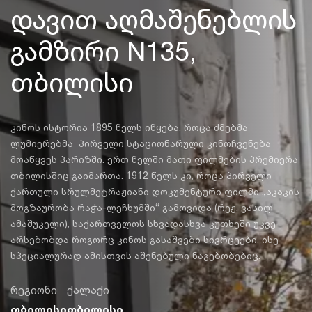
დავით აღმაშენებლის
გამზირი N135,
თბილისი
კინოს ისტორია 1895 წელს იწყება, როცა ძმებმა
ლუმიერებმა პირველი სტაციონარული კინოჩვენება
მოაწყვეს პარიზში. ერთ წელში მათი ფილმების პრემიერა
თბილისშიც გაიმართა. 1912 წელს კი, როცა პირველი
ქართული სრულმეტრაჟიანი დოკუმენტური ფილმი „აკაკის
მოგზაურობა რაჭა-ლეჩხუმში“ გამოვიდა (რეჟ. ვასილ
ამაშუკელი), საქართველოს სხვადასხვა კუთხეში უკვე
არსებობდა როგორც კინოს გასაშვები სივრცეები, ისე
სპეციალურად ამისთვის აშენებული ნაგებობებიც.
რეგიონი
ქალაქი
თბილისი
თბილისი