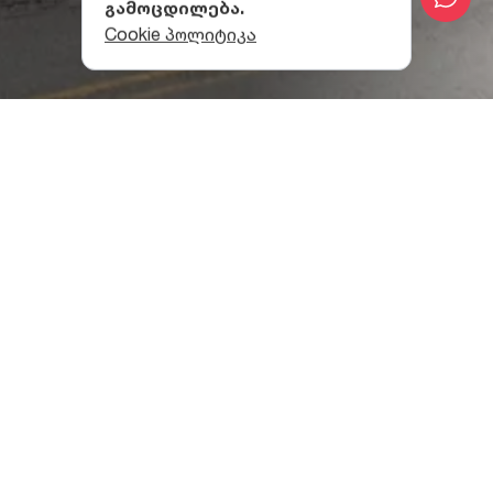
გამოცდილება.
Cookie პოლიტიკა
შენობის ისტორია
საქართველოს კინოთეატრებიდან ყველაზე
ავთენტიკური სახით ყოფილი „ელექტროთეატრი
აპოლო“ შემოგვრჩა, რომელიც საზეიმოდ გაიხსნა
1909 წელს. კომუნისტებმა მას სახელი შეუცვალეს
და „ოქტომბერი“ უწოდეს. 1990-იან წლებში შენობა
გაიყიდა. 2010-იან წლებში შენობის ექსტერიერის
სარესტავრაციო სამუშაოები სახელმწიფომ
განახორციელა და ფასადზე კვლავ აღდგა
კომუნისტების მიერ წაშლილი წარწერა „აპოლო“.
შენობის არქიტექტურა