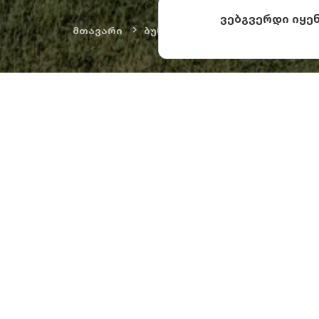
ვებგვერდი იყე
მთავარი
ბუნება და თავგადასავლები
ტბის და
ბუღდაშენის ტბის 
9°C.
ვულკანური წარმო
საზრდოობს. ზამთა
ტბის მნიშვნელოვ
ჭაობისკენ გარდა
თევზის 