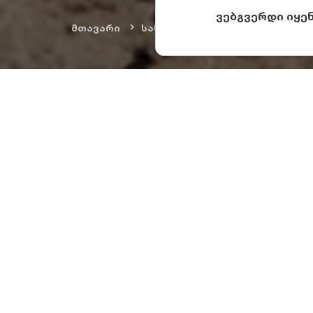
ვებგვერდი იყე
მთავარი
სანახაობები
კულტურული ძ
თრიალეთ
წარსულ
თრიალეთი საქართ
ჭოჭიანის პლატოზე
არქეოლოგიური გა
რომელმაც ძვ.წ. 2
ტომების - დღევა
ამ ადგილას მიკვ
არისტოკრატიის წ