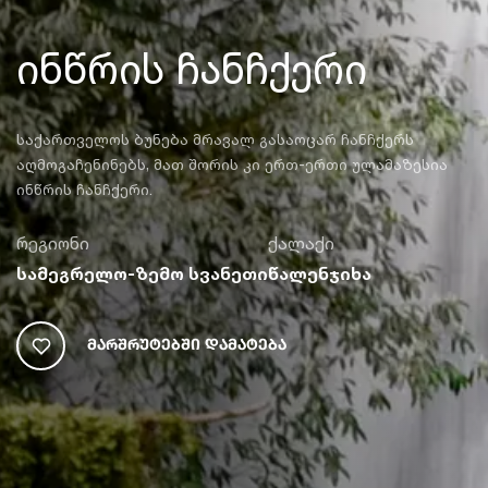
ინწრის ჩანჩქერი
საქართველოს ბუნება მრავალ გასაოცარ ჩანჩქერს
აღმოგაჩენინებს, მათ შორის კი ერთ-ერთი ულამაზესია
ინწრის ჩანჩქერი.
რეგიონი
ქალაქი
სამეგრელო-ზემო სვანეთი
წალენჯიხა
Მარშრუტებში Დამატება