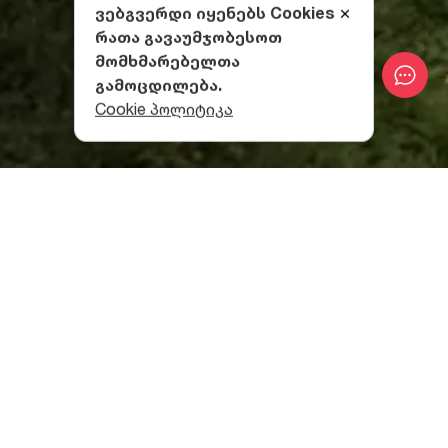
ვებგვერდი იყენებს Cookies
რათა გავაუმჯობესოთ
მომხმარებელთა
გამოცდილება.
Cookie პოლიტიკა
კაცხის ეკლესიის ისტორია
არსებობის განმავლობაში კაცხის ეკლესია ორჯერ
დაუწვავთ და აღუდგენიათ. ასე შენარჩუნდა
უნიკალური ნაგებობა, რომელიც
საქართველოში
აგებული
ყველა ტაძრისგან განსხვავდება -
გარედან მრავალწახნაგოვანია, შიგნით კი გუმბათის
სივრცის გარშემო განლაგებული ექვსი
ნახევარწრიული აფსიდისგან შედგება.