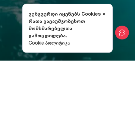
ვებგვერდი იყენებს Cookies
რათა გავაუმჯობესოთ
მომხმარებელთა
გამოცდილება.
Cookie პოლიტიკა
სამეგრელოს ერთხელ მაინც თუ ეწვევი, აქ
მიღებული გამოცდილება არასოდეს დაგავიწყდება.
მარტვილის კანიონი სწორედ სამეგრელოში,
მარტვილის მუნიციპალიტეტში
მდებარეობს.
რას ნახავ მარტვილის
კანიონში?