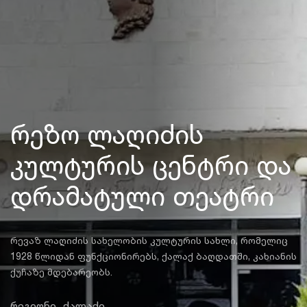
რეზო ლაღიძის
კულტურის ცენტრი და
დრამატული თეატრი
რევაზ ლაღიძის სახელობის კულტურის სახლი, რომელიც
1928 წლიდან ფუნქციონირებს, ქალაქ ბაღდათში, კახიანის
ქუჩაზე მდებარეობს.
რეგიონი
ქალაქი