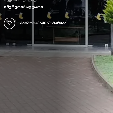
იმერეთი
ბაღდათი
Მარშრუტებში Დამატება