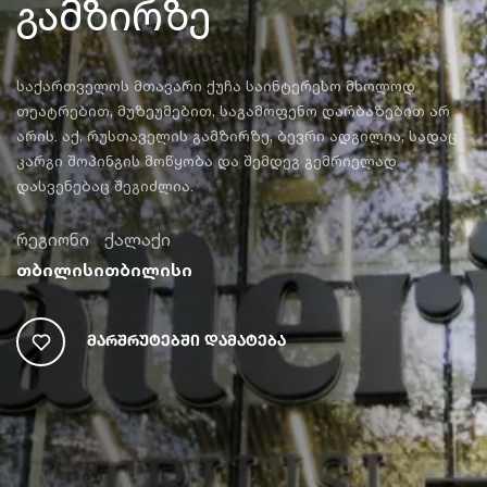
გამზირზე
საქართველოს მთავარი ქუჩა საინტერესო მხოლოდ
თეატრებით, მუზეუმებით, საგამოფენო დარბაზებით არ
არის. აქ, რუსთაველის გამზირზე, ბევრი ადგილია, სადაც
კარგი შოპინგის მოწყობა და შემდეგ გემრიელად
დასვენებაც შეგიძლია.
რეგიონი
ქალაქი
თბილისი
თბილისი
Მარშრუტებში Დამატება