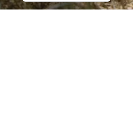
რას გთავაზობს ფესტივალი
„როკვა“?
ეს ყოველწლიური
ფესტივალი რაჭაში
მეოთხე
წელია, რაც იმართება და დიდ დაინტერესებას
იწვევს როგორც ადგილობრივებში, ისე ქვეყნის
სტუმრებში. აქ ყველაფერია იმისათვის, რომ მაღალი
ხარისხის მუსიკის მოსმენა მართლაც ზღაპრულ
გარემოში, შოვში შეძლო.
პირველად „როკვამ“ რაჭა 2019 წელს აახმაურა და
მაშინდელმა ერთდღიანმა ფესტივალმა ისეთი
გამოხმაურება პოვა, 2022 წელს ორგანიზატორებმა
მუსიკის მოყვარულები უკვე სამდღიან ფესტივალზე
მიიპატიჟეს.