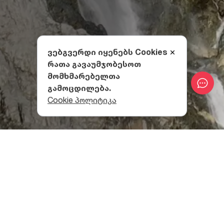
ვებგვერდი იყენებს Cookies
რათა გავაუმჯობესოთ
მომხმარებელთა
გამოცდილება.
Cookie პოლიტიკა
სად მდებარეობს შდუგრას
ჩანჩქერი?
შდუგრას ჩანჩქერი სოფელ მაზერთან, ბეჩოს თემში,
მდინარე დოლრას მარცხენა შენაკადზე