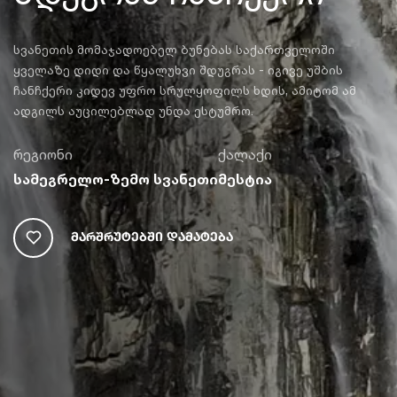
სვანეთის მომაჯადოებელ ბუნებას საქართველოში
ყველაზე დიდი და წყალუხვი შდუგრას - იგივე უშბის
ჩანჩქერი კიდევ უფრო სრულყოფილს ხდის, ამიტომ ამ
ადგილს აუცილებლად უნდა ესტუმრო.
რეგიონი
ქალაქი
სამეგრელო-ზემო სვანეთი
მესტია
Მარშრუტებში Დამატება