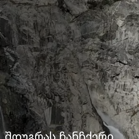
შდუგრას ჩანჩქერი