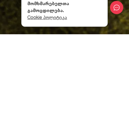
მომხმარებელთა
გამოცდილება.
Cookie პოლიტიკა
ლისის ტბა
რანჩო წოდორეთში „გეორგიოს რანჩო“
ლისის ტბა თბილისელებისა და ამ ქალაქის
სტუმრების ერთ-ერთი ყველაზე საყვარელი
დასასვენებელი სივრცეა, სადაც წლის ნებისმიერ
დროს ახვალ. ლისის ტბა 624 მეტრ სიმაღლეზე
მდებარეობს, რაც,
თბილისის
სხვა უბნებთან