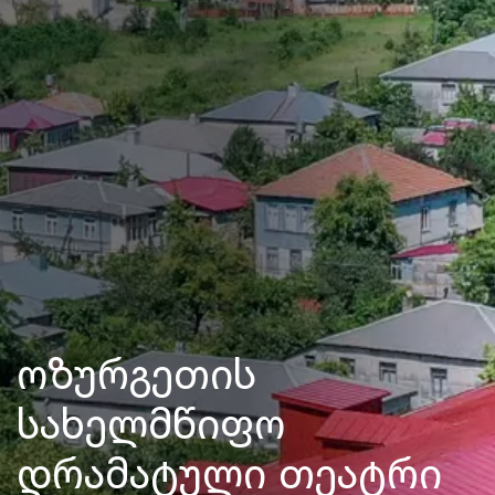
ოზურგეთის
სახელმწიფო
დრამატული თეატრი