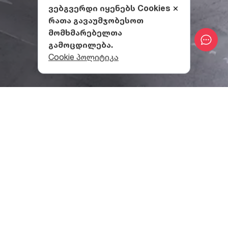
ვებგვერდი იყენებს Cookies
რათა გავაუმჯობესოთ
მომხმარებელთა
გამოცდილება.
Cookie პოლიტიკა
ოზურგეთიში მდებარე
თეატრის შენობა, თბილისის
ფილარმონიის შემდეგ, საქართველოში ერთ-ერთი
ყველაზე დიდი ნაგებობაა თეატრალური
წარმოდგენებისთვის.
თანამედროვე ინფრასტრუქტურით მოწყობილ
შენობაში ხუთი სართული და 750-ადგილიანი
მაყურებელთა დარბაზია ორი იარუსით. პარტერი
ნახევრად წრიულია და დიდ სცენას უერთდება;
იარუსები ქართული სტილის ორნამენტებითაა