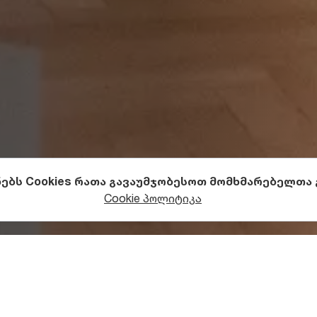
ნებს Cookies რათა გავაუმჯობესოთ მომხმარებელთა
ა კულტურა
მუზეუმები
Cookie პოლიტიკა
ახელობის სახელმწიფო მუზეუმი ქვეყნის ერთ-ერთი უმდი
ის ყველა ეპოქის ნიმუშები როგორც საქართველოდან, ის
 საცავებში ინახება ბუნებრივი და კულტურული მემკვიდრ