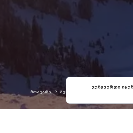
ვებგვერდი იყე
მთავარი
ბუნება და თავგადასავლები
ძირითად