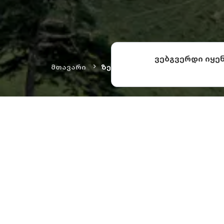
ვებგვერდი იყე
მთავარი
ზეკარი
ზეკარის
ზეკარის უღელტეხ
დონიდან 2182 მე
სამცხე-ჯავახეთს 