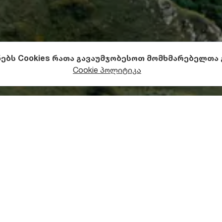
ნებს Cookies რათა გავაუმჯობესოთ მომხმარებელთა
Cookie პოლიტიკა
 უღელტეხილი
ილი იმერეთის სამხრეთით, მდინარე ხანისწყლის ხეობაშ
ტრ სიმაღლეზე მდებარეობს და საქართველოს ორ რეგიონს
აკავშირებს.