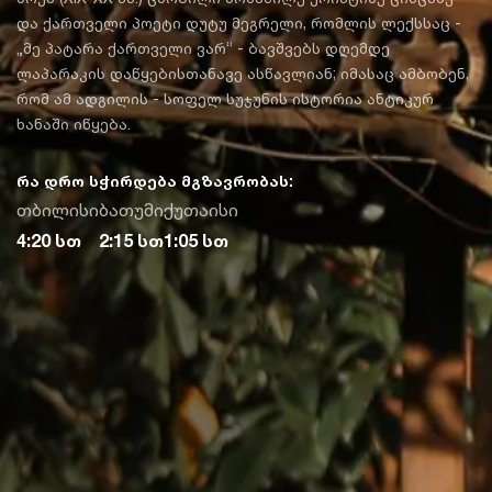
და ქართველი პოეტი დუტუ მეგრელი, რომლის ლექსსაც -
„მე პატარა ქართველი ვარ“ - ბავშვებს დღემდე
ლაპარაკის დაწყებისთანავე ასწავლიან; იმასაც ამბობენ,
რომ ამ ადგილის - სოფელ სუჯუნის ისტორია ანტიკურ
ხანაში იწყება.
რა დრო სჭირდება მგზავრობას:
თბილისი
ბათუმი
ქუთაისი
4:20 სთ
2:15 სთ
1:05 სთ