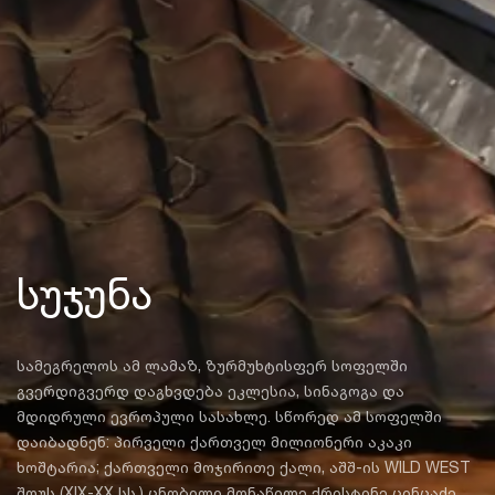
სუჯუნა
სამეგრელოს ამ ლამაზ, ზურმუხტისფერ სოფელში
გვერდიგვერდ დაგხვდება ეკლესია, სინაგოგა და
მდიდრული ევროპული სასახლე. სწორედ ამ სოფელში
დაიბადნენ: პირველი ქართველ მილიონერი აკაკი
ხოშტარია; ქართველი მოჯირითე ქალი, აშშ-ის WILD WEST
შოუს (XIX-XX სს.) ცნობილი მონაწილე ქრისტინე ცინცაძე