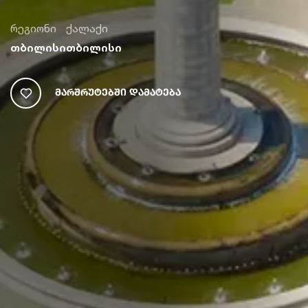
რეგიონი
ქალაქი
თბილისი
თბილისი
Მარშრუტებში Დამატება