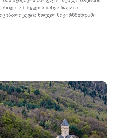
ლიდან იუნესკოს მსოფლიო მემკვიდრეობის
ანილი ამ ძეგლის ნახვა რაჭაში,
ნიციპალიტეტის სოფელ ნიკორწმინდაში