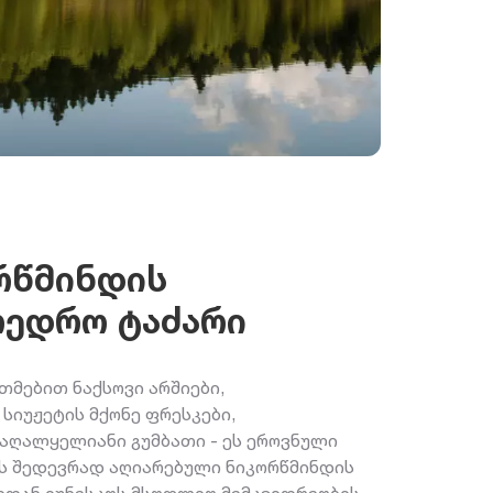
რწმინდის
თედრო ტაძარი
მებით ნაქსოვი არშიები,
სიუჟეტის მქონე ფრესკები,
აღალყელიანი გუმბათი - ეს ეროვნული
ს შედევრად აღიარებული ნიკორწმინდის