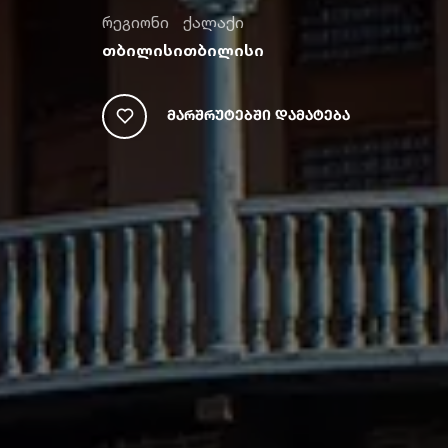
რეგიონი
ქალაქი
თბილისი
თბილისი
Მარშრუტებში Დამატება