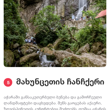
მახუნცეთის ჩანჩქერი
5
აჭარაში განსაკუთერბული ბუნება და გამორჩეული
ლანდშაფტები დაგხვდება. შენს გაოცებას აქაური,
ზღვისპირეთის კურორტებიც შეძლებს, თუმცა აჭარის