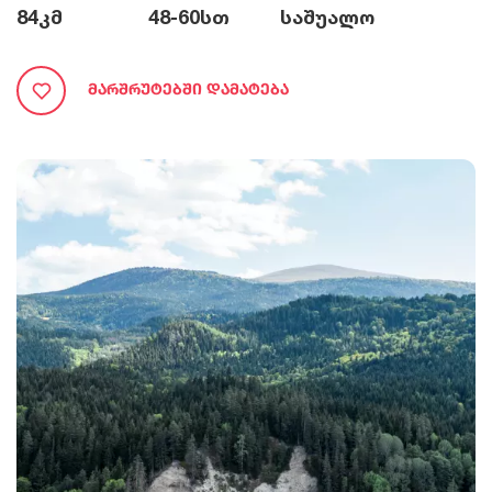
84
კმ
48-60
სთ
საშუალო
Მარშრუტებში Დამატება