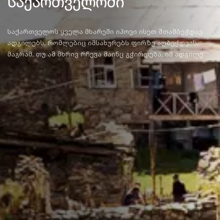
საქართველოში
საქართველოს ყველა მხარეში იპოვი ისეთ შთამბეჭდავ
ადგილებს, რომლებიც იმსახურებს ფირზე აღბეჭდვას,
მაგრამ, თუ ამ მხრივ რჩევა მაინც გჭირდება, იმ ადგილებს
ჩამოგითვლი, სადაც არა მხოლოდ ლამაზ ფოტოს
გადაიღებ, არამედ ფოტოთი საინტერესო ამბავსაც
მოჰყვები.